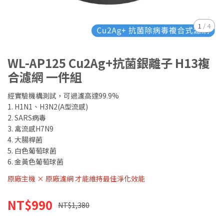
1
/
4
WL-AP125 Cu2Ag+抗菌銀離子 H13複
合濾網 一件組
經實驗機構測試，可過濾高達99.9%
1. H1N1、H3N2(A型流感)
2. SARS病毒
3. 禽流感H7N9
4. 大腸桿菌
5. 白色葡萄球菌
6. 金黃色葡萄球菌
原廠主機 × 原廠濾網 才能維持最佳淨化效能
NT$990
NT$1,380