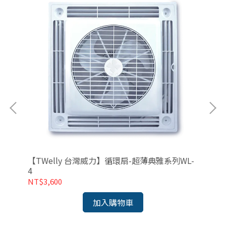
【TWelly 台灣威力】循環扇-超薄典雅系列WL-
量
【
4
系列
NT$3,600
NT
加入購物車