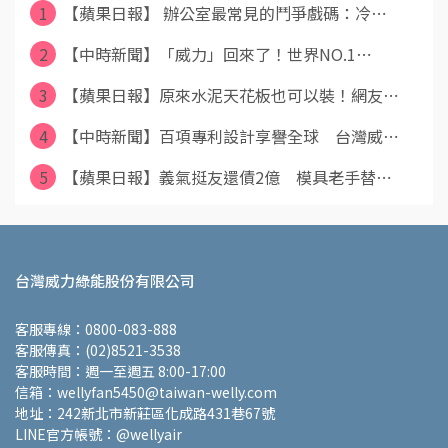
1
【蘋果日報】 辦公室最常見的鬥爭戲碼：冷⋯
2
【中時新聞】「威力」回來了！世界NO.1⋯
3
【蘋果日報】原來水泥天花板也可以裝！網友⋯
4
【中時新聞】百項專利設計享譽全球 台灣威⋯
5
【蘋果日報】義氣挺友還債2億 模具老手替⋯
台灣威力綠能股份有限公司
客服專線：0800-083-888
客服傳真：(02)8521-3538
客服時間：週一至週五 8:00-17:00
信箱：wellyfan5450@taiwan-welly.com
地址：242新北市新莊區化成路431巷67號
LINE官方帳號：@wellyair