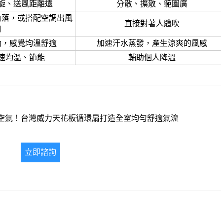
旋、送風距離遠
分散、擴散、範圍廣
角落，或搭配空調出風
直接對著人體吹
口
動，感覺均溫舒適
加速汗水蒸發，產生涼爽的風感
速均溫、節能
輔助個人降溫
空氣！台灣威力天花板循環扇打造全室均勻舒適氣流
立即諮詢