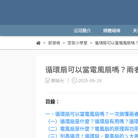
公司簡介
媒體報導
天
部落格
空氣小學堂
循環扇可以當電風扇嗎
循環扇可以當電風扇嗎？兩
鄭迪元
2025-06-19
目錄：
一、循環扇可以當電風扇嗎？一次搞懂兩
（一）循環扇是什麼？循環扇有用嗎？循
（二）電風扇是什麼？電風扇的原理與功
（三）別再搞混！循環扇、電風扇的 5 大