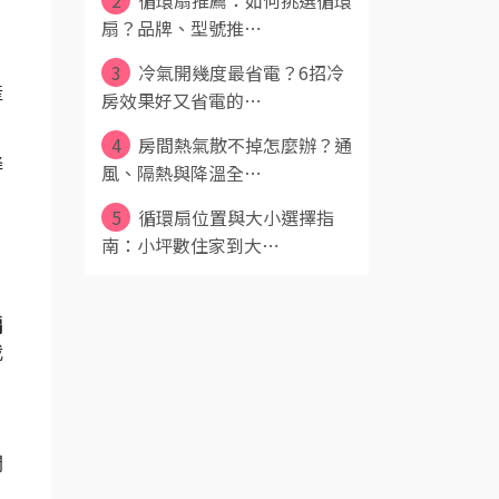
2
循環扇推薦：如何挑選循環
扇？品牌、型號推⋯
3
冷氣開幾度最省電？6招冷
產
房效果好又省電的⋯
4
房間熱氣散不掉怎麼辦？通
降
風、隔熱與降溫全⋯
5
循環扇位置與大小選擇指
南：小坪數住家到大⋯
扇
我
間