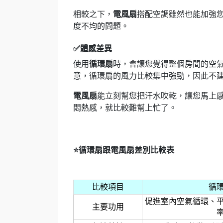
相較之下，
電風扇
搭配空調雖然也能加強
度不均的問題。
✅體感差異
使用
循環扇
時，會讓您覺得整個房間的空
意，循環扇的風力比較集中強勁，因此不
電風扇
能立刻幫您把汗水吹乾，讓您馬上
悶熱感，就比較難幫上忙了。
⭐循環扇跟電風扇差別比較表
比較項目
循
促進室內空氣循環、
主要功用