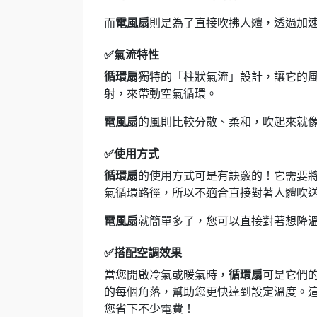
而
電風扇
則是為了直接吹拂人體，透過加
✅氣流特性
循環扇
獨特的「柱狀氣流」設計，讓它的
射，來帶動空氣循環。
電風扇
的風則比較分散、柔和，吹起來就
✅使用方式
循環扇
的使用方式可是有訣竅的！它需要
氣循環路徑，所以不適合直接對著人體吹
電風扇
就簡單多了，您可以直接對著想降
✅搭配空調效果
當您開啟冷氣或暖氣時，
循環扇
可是它們
的每個角落，幫助您更快達到設定溫度。
您省下不少電費！