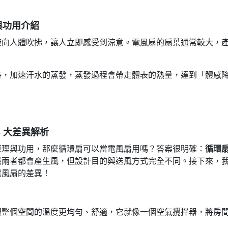
與功用介紹
接向人體吹拂，讓人立即感受到涼意。電風扇的扇葉通常較大，
時，加速汗水的蒸發，蒸發過程會帶走體表的熱量，達到「體感
 大差異解析
原理與功用，那麼循環扇可以當電風扇用嗎？答案很明確：
循環
然兩者都會產生風，但設計目的與送風方式完全不同。接下來，
電風扇的差異！
讓整個空間的溫度更均勻、舒適，它就像一個空氣攪拌器，將房