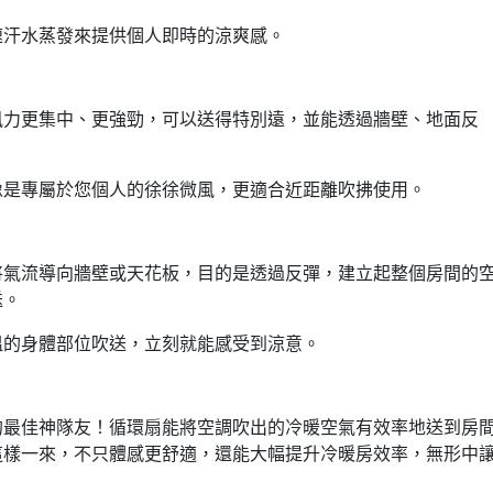
速汗水蒸發來提供個人即時的涼爽感。
風力更集中、更強勁，可以送得特別遠，並能透過牆壁、地面反
像是專屬於您個人的徐徐微風，更適合近距離吹拂使用。
將氣流導向牆壁或天花板，目的是透過反彈，建立起整個房間的
送。
溫的身體部位吹送，立刻就能感受到涼意。
的最佳神隊友！循環扇能將空調吹出的冷暖空氣有效率地送到房
這樣一來，不只體感更舒適，還能大幅提升冷暖房效率，無形中