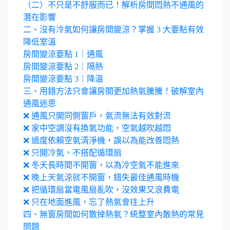
（二）不只是不舒服而已！解析房間悶熱不通風的
潛在影響
二、沒有冷氣如何讓房間變涼？掌握 3 大要點有效
降低室溫
房間變涼要點 1｜通風
房間變涼要點 2｜隔熱
房間變涼要點 3｜降溫
三、用錯方法只會讓房間更加熱氣騰騰！破解室內
通風迷思
❌ 通風只開同側窗戶，氣流無法有效對流
❌ 家中空調沒有換氣功能，空氣越吹越悶
❌ 過度依賴空氣清淨機，誤以為能改善悶熱
❌ 只開冷氣，不搭配循環扇
❌ 冬天長時間不開窗，以為冷空氣不能進來
❌ 晚上天氣涼就不開窗，錯失最佳通風時機
❌ 把循環扇當電風扇亂吹，沒效果又浪費電
❌ 只在地面進風，忘了熱氣會往上升
四、無窗房間如何散掉熱氣？統整室內散熱的常見
問題