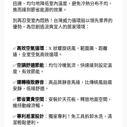
迅速、均勻地降低室內溫度，避免冷熱分布不均，
進而達到節省能源的效果。
別再忍受室內悶熱！台灣威力循環扇以領先業界的
優勢，為您創造涼爽宜人的居家環境： 
✅
高效空氣循環
：X 狀螺旋送風，範圍廣、距離
遠，全室空氣高效循環。
✅
空調舒適節能
：均勻冷暖氣流，快速達到設定溫
度，有效節能。
✅
運轉極致靜音
：高品質靜音馬達，比傳統風扇還
安靜，低噪舒適。
✅
節省寶貴空間
：安裝於天花板，釋放地面空間，
維持動線流暢。
✅
專利易潔設計
：獨家專利！免工具拆卸水洗，清
潔輕鬆便利。