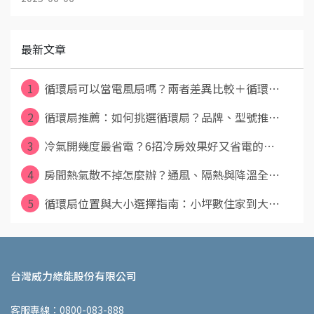
最新文章
1
循環扇可以當電風扇嗎？兩者差異比較＋循環⋯
2
循環扇推薦：如何挑選循環扇？品牌、型號推⋯
3
冷氣開幾度最省電？6招冷房效果好又省電的⋯
4
房間熱氣散不掉怎麼辦？通風、隔熱與降溫全⋯
5
循環扇位置與大小選擇指南：小坪數住家到大⋯
台灣威力綠能股份有限公司
客服專線：0800-083-888